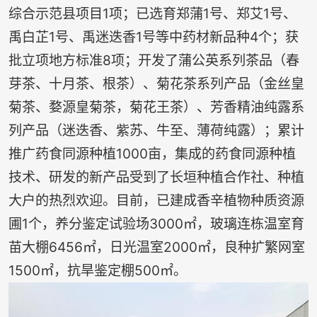
综合示范县项目1项；已选育郑蒲1号、郑艾1号、
禹白芷1号、禹迷迭香1号等中药材新品种4个；获
批立项地方标准8项；开发了蒲公英系列茶品（春
芽茶、十月茶、根茶）、菊花茶系列产品（金丝皇
菊茶、婺源皇菊茶，菊花王茶）、芳香精油纯露系
列产品（迷迭香、紫苏、牛至、薄荷纯露）；累计
推广药食同源种植1000亩，集成的药食同源种植
技术、研发的新产品受到了长垣种植合作社、种植
大户的热烈欢迎。目前，已建成香辛植物种质资源
圃1个，养分鉴定试验场3000㎡，玻璃连栋温室育
苗大棚6456㎡，日光温室2000㎡，良种扩繁网室
1500㎡，抗旱鉴定棚500㎡。