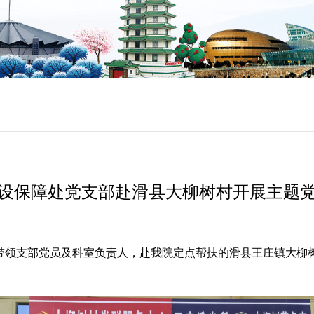
设保障处党支部赴滑县大柳树村开展主题
带领支部党员及科室负责人，赴我院定点帮扶的滑县王庄镇大柳树