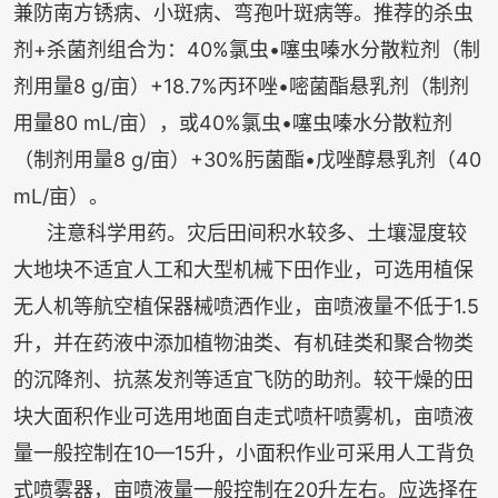
兼防南方锈病、小斑病、弯孢叶斑病等。推荐的杀虫
剂+杀菌剂组合为：40%氯虫•噻虫嗪水分散粒剂（制
剂用量8 g/亩）+18.7%丙环唑•嘧菌酯悬乳剂（制剂
用量80 mL/亩），或40%氯虫•噻虫嗪水分散粒剂
（制剂用量8 g/亩）+30%肟菌酯•戊唑醇悬乳剂（40
mL/亩）。
注意科学用药。灾后田间积水较多、土壤湿度较
大地块不适宜人工和大型机械下田作业，可选用植保
无人机等航空植保器械喷洒作业，亩喷液量不低于1.5
升，并在药液中添加植物油类、有机硅类和聚合物类
的沉降剂、抗蒸发剂等适宜飞防的助剂。较干燥的田
块大面积作业可选用地面自走式喷杆喷雾机，亩喷液
量一般控制在10—15升，小面积作业可采用人工背负
式喷雾器，亩喷液量一般控制在20升左右。应选择在