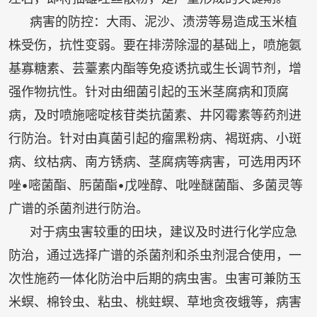
病害的防控：大雨、泥沙、渍涝等易造成玉米植
株受伤，抗性变弱。要在排涝除湿的基础上，喷施氨
基寡糖素、芸薹素内酯等免疫诱抗或生长调节剂，增
强作物抗性。针对由细菌引起的玉米茎腐病和顶腐
病，及时喷施嘧啶核苷类抗菌素、井冈霉素等药剂进
行防治。针对由真菌引起的瘤黑粉病、褐斑病、小斑
病、纹枯病、南方锈病、茎腐病等病害，可选用丙环
唑•嘧菌酯、肟菌酯•戊唑醇、吡唑醚菌酯、多菌灵等
广谱的杀菌剂进行防治。
对于病虫害较重的田块，建议及时进行化学应急
防治，通过选择广谱的杀菌剂和杀虫剂混合使用，一
次性施药一体化防治中后期的病虫害。虫害可兼防玉
米螟、棉铃虫、粘虫、桃蛀螟、草地贪夜蛾等，病害