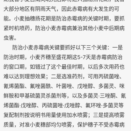
大部分地区有阴雨天气，因此赤霉病有大发生的可
能。小麦抽穗扬花期是防治赤霉病的关键时期，要抓
紧时机喷药，防治小麦赤霉病兼治其他小麦中后期病
虫害。
防治小麦赤霉病关键要抓好以下三个关键：一是
防治时期，小麦齐穗至盛花期这5-7天是赤霉病防治
的窗口期，如错过了这个最佳时期，以后多次用药也
难以达到理想效果；二是选准药剂，可用丙硫菌唑、
氰烯菌酯、氟唑菌酰、叶菌唑、戊唑醇、多菌灵、咪
鲜胺和甲基硫菌灵杀菌剂等，以及多菌灵·三唑酮、氰
烯菌酯·戊唑醇、丙硫菌唑·戊唑醇、氟环唑·多菌灵等
复配制剂按说明书用量使用加水喷雾；三是提高喷雾
质量，对准小麦穗部均匀喷雾，保护穗子不受赤霉病