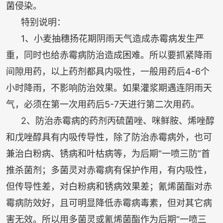
菌侵染。
特别说明：
1、小麦抽穗扬花期阴雨天气造成赤霉病发生严
重，同时也给赤霉病防治造成困难。所以要抓紧降雨
间隙用药，以上药剂都具内吸性，一般用药后4-6个
小时降雨，不影响防治效果。如果灌浆期遇连阴雨天
气，必须在第一次用药后5-7天进行第二次用药。
2、防治赤霉病的药剂丙硫菌唑、咪鲜胺、烯唑醇
和戊唑醇具有内吸传导性，除了防治赤霉病外，也可
兼治白粉病、锈病和叶枯病等，为后期“一喷三防”首
推杀菌剂；多菌灵对赤霉病有保护作用，有内吸性，
但传导性差，对白粉病和锈病效果差；氰烯菌酯对赤
霉病防效好，且可明显降低赤霉病毒素，但对其它病
害无效。所以用多菌灵或氰烯菌酯作为后期“一喷三