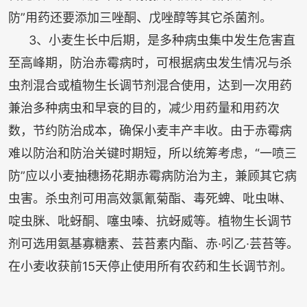
防”用药还要添加三唑酮、戊唑醇等其它杀菌剂。
3、小麦生长中后期，是多种病虫集中发生危害直
至高峰期，防治赤霉病时，可根据病虫发生情况与杀
虫剂混合或植物生长调节剂混合使用，达到一次用药
兼治多种病虫和早衰的目的，减少用药量和用药次
数，节约防治成本，确保小麦丰产丰收。由于赤霉病
难以防治和防治关键时期短，所以统筹考虑，“一喷三
防”应以小麦抽穗扬花期赤霉病防治为主，兼顾其它病
虫害。杀虫剂可用高效氯氰菊酯、毒死蜱、吡虫啉、
啶虫脒、吡蚜酮、噻虫嗪、抗蚜威等。植物生长调节
剂可选用氨基寡糖素、芸苔素内酯、赤·吲乙·芸苔等。
在小麦收获前15天停止使用所有农药和生长调节剂。