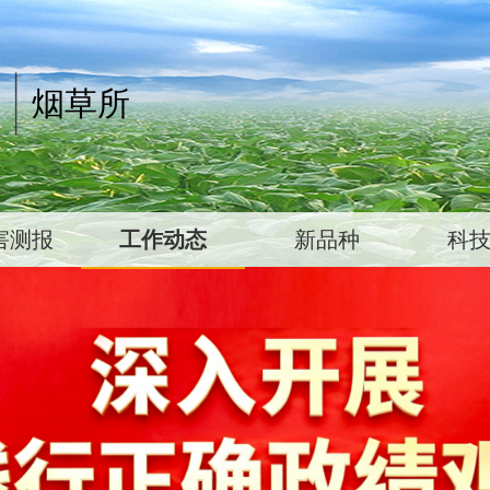
烟草所
害测报
工作动态
新品种
科