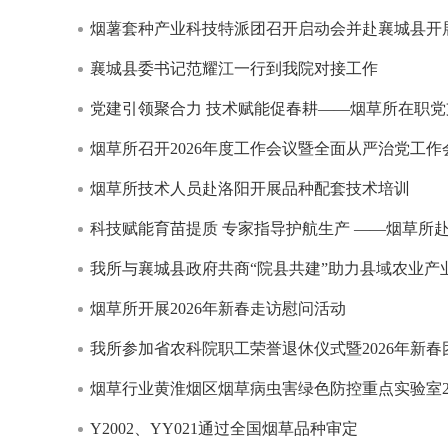
烟薯套种产业科技特派团召开启动会并赴襄城县开
襄城县委书记范耀江一行到我院对接工作
党建引领聚合力 技术赋能促春耕——烟草所在职
烟草所召开2026年度工作会议暨全面从严治党工作
烟草所技术人员赴洛阳开展品种配套技术培训
科技赋能育苗提质 专家指导护航生产 ——烟草所
我所与襄城县政府共商“院县共建”助力县域农业产
烟草所开展2026年新春走访慰问活动
我所参加省农科院职工荣誉退休仪式暨2026年新春
烟草行业黄淮烟区烟草病虫害绿色防控重点实验室2
Y2002、YY021通过全国烟草品种审定