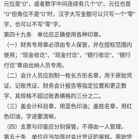
元位是“
0
”，或者数字中间连续有几个“
0
”、元位也是
“
0
”但角位不是“
0
”时，汉字大写金额可以只写一个“零”
字，也可以不写“零”字。
第四十九条 单位应正确使用各种印章。
（一）财务专用章必须由专人保管，并在授权范围内
使用；“现金收讫”、“现金付讫”、“银行收讫”、“银行
付讫”章由出纳人员专用。
（二）会计人员应刻制一枚长方形名章，用于原始凭
证、记账凭证、财务会计报告等指定位置和更正数
字，其规格不超过账表横格的三分之二。
（三）盖会计科目章，用蓝色印油；盖姓名章，用红
色印油，字迹要清晰。
（四）支票与印鉴应分别保管，不得由一人管理。
第五十条 单位应当加强对会计凭证的审核。原始凭