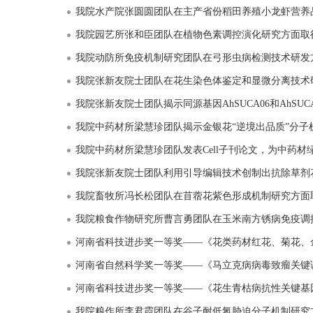
我院水产院张圆圆团队在主产省份稻田养殖小龙虾营养
我院园艺所张和臣团队在植物色素调控演化研究方面取
我院动防所免疫机制研究团队在弓形虫病检测技术研发
我院张新友院士团队在花生染色体鉴定和显微分离技术
我院张新友院士团队揭示同源基因AhSUCA06和AhSUCA16协同调控花生
我院中药材所梁慧珍团队揭示金银花“逆境出品质”分子机制
我院中药材所梁慧珍团队发表Cell子刊论文，为中药材
我院张新友院士团队利用引导编辑技术创制出抗除草剂
我院畜牧所冯长松团队在苜蓿花紫色形成机制研究方面
我院粮食作物研究所曹言勇团队在玉米南方锈病免疫调
河南省科技进步奖一等奖——《花类药材红花、菊花、
河南省自然科学奖一等奖——《马立克病病毒致瘤关键
河南省科技进步奖一等奖——《花生青枯病抗性关键基
我院粮作所李君霞团队在谷子耐低氮胁迫分子机制研究