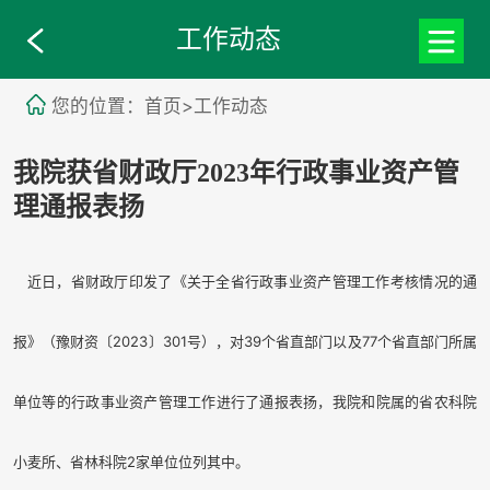
工作动态
您的位置：首页>工作动态
我院获省财政厅2023年行政事业资产管
理通报表扬
近日，省财政厅印发了《关于
全省行政事业资产管理工作考核情况的通
报
》（
豫财
资
〔
2023
〕
301
号
），对
3
9
个省直部门
以及
77
个省直部门所属
单位等的行政事业资产管理工作进行了通报表扬，
我院
和院属的省农科院
小麦所、省林科院
2
家单位
位
列
其中。