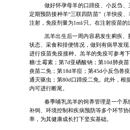
做好怀孕母羊的口蹄疫、小反刍、三联四
定期预防接种羊“三联四防苗”（羊快疫
注射，免疫剂量为1ml/只。在注射疫苗
羔羊出生后一周内容易发生痢疾、肺
状态、采食和排便情况，做到有病早发现
进行疫苗免疫接种。羔羊的免疫可参考下列
糖/土霉素；第7d亚硒酸钠；第10d肺炎苗
炎苗二免；第18d羊痘；第45d小反刍兽疫
通灭驱虫；第80d口蹄疫二免。此外，根
内可进行断尾。
春季哺乳羔羊的饲养管理是一个系统
补饲、环境控制和疾病预防等多个环节协
率，为其健康成长打下坚实基础。