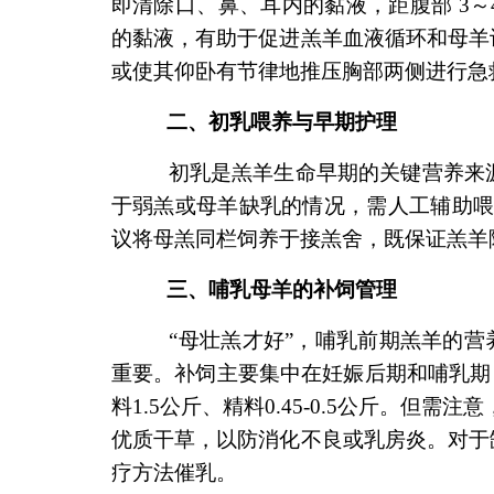
即清除口、鼻、耳内的黏液，距腹部 3～
的黏液，有助于促进羔羊血液循环和母羊
或使其仰卧有节律地推压胸部两侧进行急
二、初乳喂养与早期护理
初乳是羔羊生命早期的关键营养来源。
于弱羔或母羊缺乳的情况，需人工辅助喂
议将母羔同栏饲养于接羔舍，既保证羔羊
三、哺乳母羊的补饲管理
“母壮羔才好”，哺乳前期羔羊的营养
重要。补饲主要集中在妊娠后期和哺乳期，
料1.5公斤、精料0.45-0.5公斤。但
优质干草，以防消化不良或乳房炎。对于
疗方法催乳。