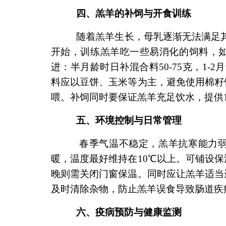
四、羔羊的补饲与开食训练
随着羔羊生长，母乳逐渐无法满足其营养
开始，训练羔羊吃一些易消化的饲料，
进：半月龄时日补混合料50-75克，1-2月
料应以豆饼、玉米等为主，避免使用棉籽
喂。补饲同时要保证羔羊充足饮水，提供1
五、环境控制与日常管理
春季气温不稳定，羔羊抗寒能力弱，
暖，温度最好维持在10℃以上。可铺设
晚则需关闭门窗保温。同时应让羔羊适当
及时清除杂物，防止羔羊误食导致肠道疾
六、疫病预防与健康监测