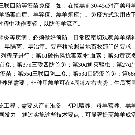
防等疫苗免疫。如：在接羔前30-45d对产羔母
、羊肠毒血症、羊猝疽、羔羊痢疾）。免疫方式采用皮
的过程中动作要轻，以防母羊流产。
炎等疾病，必须做好预防。日常应密切观察羔羊精
、早隔离、早治疗。要严格按照当地畜牧部门的要求
程序进行：第1d破伤风抗毒素/牲血素；第3d黄芪
首免；第37d三联四防首免；第30d通灭驱虫；第27d
疫苗；第55d三联四防二免；第63d口蹄疫首免；第68
据养殖需要，非种用羔羊可在4周龄左右去势，生后两
工程，需要从产前准备、初乳喂养、母羊营养、羔
同发力。通过实施这些技术要点，可显著提高羔羊成