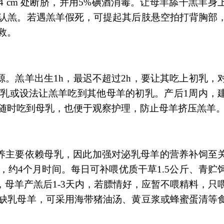
4 cm 处断脐，并用5%碘酒消毒。让母羊舔干羔羊身
认羔。若遇羔羊假死，可提起其后肢悬空拍打背胸部
救。
羔羊出生1h，最迟不超过2h，要让其吃上初乳，
乳或设法让羔羊吃到其他母羊的初乳。产后1周内，
随时吃到母乳，也便于观察护理，防止母羊挤压羔羊
主要依赖母乳，因此加强对泌乳母羊的营养补饲至
约4个月时间。每日可补喂优质干草1.5公斤、青贮
需注意，母羊产羔后1-3天内，若膘情好，应暂不喂精料，只
缺乳母羊，可采用海带猪油汤、黄豆浆或蜂蜜蛋清等