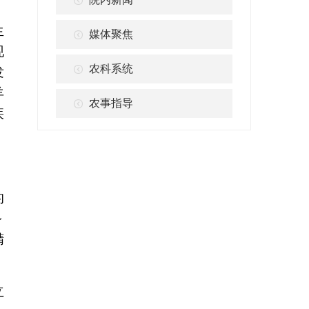
生
媒体聚焦
现
农科系统
发
羊
农事指导
疾
的
～
精
立