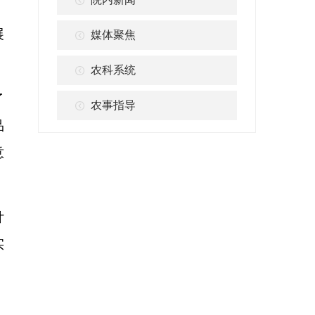
展
媒体聚焦
农科系统
了
农事指导
品
意
针
实