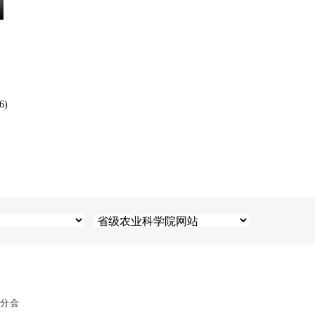
6)
息分会