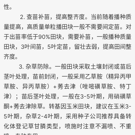
性。
2. 查苗补苗，提高整齐度。当前随着播种质
量提高，高质量单粒播田块一般不需要间定苗。对
于出苗率低于90%田块，需要补苗，一般播种质量
田块，3叶间苗，5叶定苗，留壮去弱，提高田间整
齐度。
3. 杂草防除。一般田块采取土壤封闭或苗后
茎叶处理，苗前封闭，一般采用乙草胺（精异丙甲
草胺、异丙草胺）+莠去津（唑嘧磺草胺、特丁
津）；苗后茎叶处理，一般在3-5叶期，用硝磺草
酮+莠去津除草。转基因玉米田块，建议在玉米3-
5叶期，杂草2-4叶期，采用种子公司推荐具备转
化体登记草甘膦类型，喷施时注意不漏喷、不重