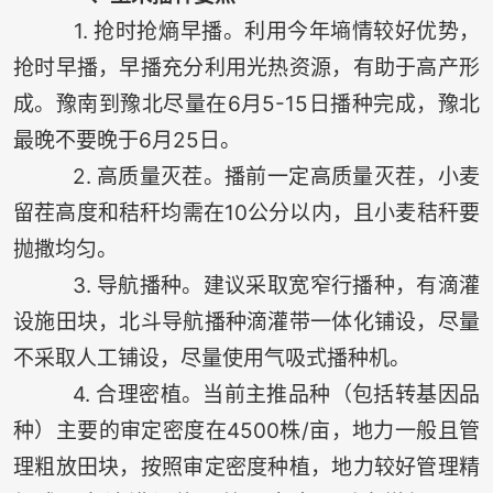
1. 抢时抢熵早播。利用今年墒情较好优势，
抢时早播，早播充分利用光热资源，有助于高产形
成。豫南到豫北尽量在6月5-15日播种完成，豫北
最晚不要晚于6月25日。
2. 高质量灭茬。播前一定高质量灭茬，小麦
留茬高度和秸秆均需在10公分以内，且小麦秸秆要
抛撒均匀。
3. 导航播种。建议采取宽窄行播种，有滴灌
设施田块，北斗导航播种滴灌带一体化铺设，尽量
不采取人工铺设，尽量使用气吸式播种机。
4. 合理密植。当前主推品种（包括转基因品
种）主要的审定密度在4500株/亩，地力一般且管
理粗放田块，按照审定密度种植，地力较好管理精