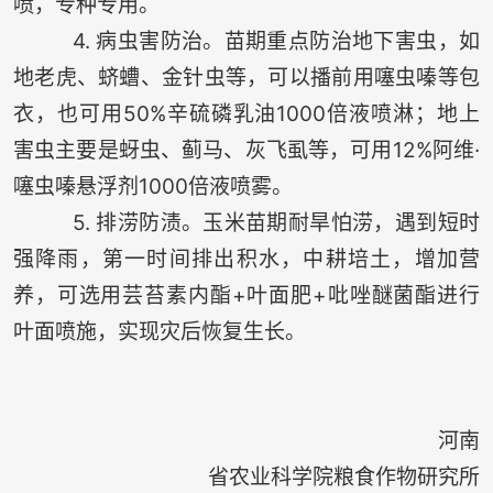
喷，专种专用。
4. 病虫害防治。苗期重点防治地下害虫，如
地老虎、蛴螬、金针虫等，可以播前用噻虫嗪等包
衣，也可用50%辛硫磷乳油1000倍液喷淋；地上
害虫主要是蚜虫、蓟马、灰飞虱等，可用12%阿维·
噻虫嗪悬浮剂1000倍液喷雾。
5. 排涝防渍。玉米苗期耐旱怕涝，遇到短时
强降雨，第一时间排出积水，中耕培土，增加营
养，可选用芸苔素内酯+叶面肥+吡唑醚菌酯进行
叶面喷施，实现灾后恢复生长。
河南
省农业科学院粮食作物研究所