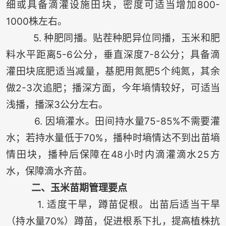
细或具备滴灌设施田块，密度可适当增加800-
1000株左右。
5. 种肥同播。贴茬种肥异位同播，玉米和肥
料水平距离5-6公分，垂直深度7-8公分；具备滴
灌田块底肥适当减量，基肥用氮肥5个纯氮，其余
做2-3次追肥；播深方面，今年墒情较好，可适当
浅播，播深3公分左右。
6. 因墒灌水。田间持水量75-85%不需要灌
水；若持水量低于70%，播种时墒情达不到出苗墒
情田块，播种后保障在48小时内滴灌滴水25方
水，保障滴水齐苗。
二、玉米苗期管理要点
1. 适度干旱，蹲苗促根。出苗后适当干旱
（持水量70%）蹲苗，促进根系下扎，提高植株抗