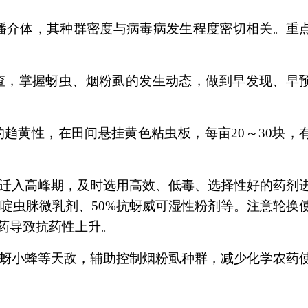
介体，其种群密度与病毒病发生程度密切相关。重
，掌握蚜虫、烟粉虱的发生动态，做到早发现、早
黄性，在田间悬挂黄色粘虫板，每亩20～30块，
迁入高峰期，及时选用高效、低毒、选择性好的药剂
%啶虫脒微乳剂、50%抗蚜威可湿性粉剂等。注意轮换
药导致抗药性上升。
蚜小蜂等天敌，辅助控制烟粉虱种群，减少化学农药