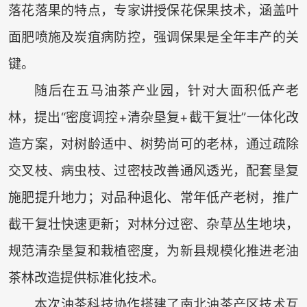
落花落果的特点，专家讲授保花保果技术，涵盖叶
面肥喷施及炭疽病防控，强调保果是全年丰产的关
键。
随后在五马油茶产业园，针对大面积低产老
林，提出“密度调控+清杂垦复+截干复壮”一体化改
造方案，对树龄适中、树势尚可的老林，通过疏除
交叉枝、病虫枝、过密枝改善通风透光，配套垦复
施肥提升地力；对品种退化、常年低产老树，推广
截干复壮快速更新；对林分过密、杂草丛生地块，
规范清杂垦复和栽植密度，为新县规模化推进老油
茶林改造提供标准化技术。
本次油茶科技协作搭建了南北油茶产区技术互