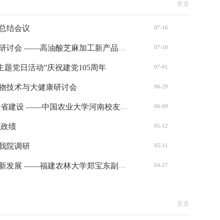
更多
作总结会议
07-16
特色油料（芝麻）产业创新研讨会 ——高油酸芝麻加工新产品的开发与品鉴
07-10
主题党日活动”庆祝建党105周年
07-01
物技术与大健康研讨会
06-29
深化产学研协同 赋能农业强省建设 ——中国农业大学河南校友会梁耀东一行来我中心交流座谈
06-09
树政绩
05-12
我院调研
05-11
豫闽携手共话农产品加工创新发展 ——福建农林大学郑宝东副校长一行莅临我中心交流座谈
04-27
更多